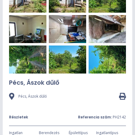
Pécs, Ászok dűlő
Pécs, Ászok dűlő
Részletek
Referencia szám:
PH2142
Ingatlan
Berendezés
Épülettípus
Ingatlantípus