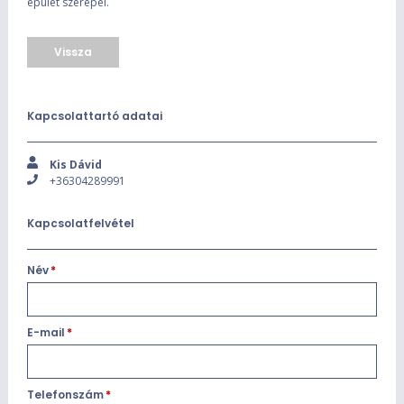
épület szerepel.
Vissza
Kapcsolattartó adatai
Kis Dávid
+36304289991
Kapcsolatfelvétel
Név
*
E-mail
*
Telefonszám
*