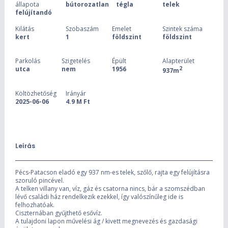
állapota
bútorozatlan
tégla
telek
felújítandó
Kilátás
Szobaszám
Emelet
Szintek száma
kert
1
földszint
földszint
Parkolás
Szigetelés
Épült
Alapterület
utca
nem
1956
2
937m
Költözhetőség
Irányár
2025-06-06
4.9 M Ft
Leírás
Pécs-Patacson eladó egy 937 nm-es telek, szőlő, rajta egy felújításra
szoruló pincével.
A telken villany van, víz, gáz és csatorna nincs, bár a szomszédban
lévő családi ház rendelkezik ezekkel, így valószínűleg ide is
felhozhatóak.
Ciszternában gyűjthető esővíz.
A tulajdoni lapon művelési ág / kivett megnevezés és gazdasági